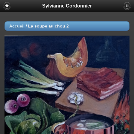
Sylvianne Cordonnier
Accueil
/
La soupe au chou 2